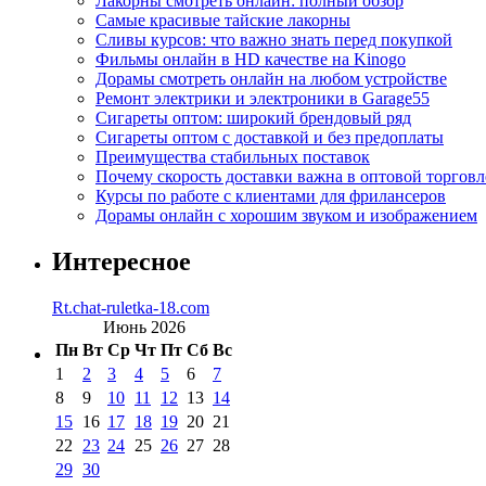
Лакорны смотреть онлайн: полный обзор
Самые красивые тайские лакорны
Сливы курсов: что важно знать перед покупкой
Фильмы онлайн в HD качестве на Kinogo
Дорамы смотреть онлайн на любом устройстве
Ремонт электрики и электроники в Garage55
Сигареты оптом: широкий брендовый ряд
Сигареты оптом с доставкой и без предоплаты
Преимущества стабильных поставок
Почему скорость доставки важна в оптовой торговл
Курсы по работе с клиентами для фрилансеров
Дорамы онлайн с хорошим звуком и изображением
Интересное
Rt.chat-ruletka-18.com
Июнь 2026
Пн
Вт
Ср
Чт
Пт
Сб
Вс
1
2
3
4
5
6
7
8
9
10
11
12
13
14
15
16
17
18
19
20
21
22
23
24
25
26
27
28
29
30