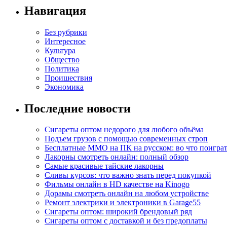
Навигация
Без рубрики
Интересное
Культура
Общество
Политика
Проишествия
Экономика
Последние новости
Сигареты оптом недорого для любого объёма
Подъем грузов с помощью современных строп
Бесплатные MMO на ПК на русском: во что поигра
Лакорны смотреть онлайн: полный обзор
Самые красивые тайские лакорны
Сливы курсов: что важно знать перед покупкой
Фильмы онлайн в HD качестве на Kinogo
Дорамы смотреть онлайн на любом устройстве
Ремонт электрики и электроники в Garage55
Сигареты оптом: широкий брендовый ряд
Сигареты оптом с доставкой и без предоплаты