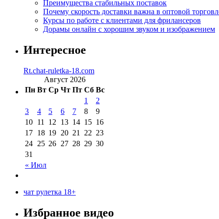
Преимущества стабильных поставок
Почему скорость доставки важна в оптовой торговл
Курсы по работе с клиентами для фрилансеров
Дорамы онлайн с хорошим звуком и изображением
Интересное
Rt.chat-ruletka-18.com
Август 2026
Пн
Вт
Ср
Чт
Пт
Сб
Вс
1
2
3
4
5
6
7
8
9
10
11
12
13
14
15
16
17
18
19
20
21
22
23
24
25
26
27
28
29
30
31
« Июл
чат рулетка 18+
Избранное видео