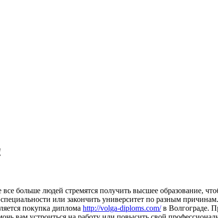
!
 все больше людей стремятся получить высшее образование, что
й специальности или закончить университет по разным причинам
вляется покупка диплома
http://volga-diploms.com/
в Волгограде. П
мочь вам устроиться на работу или повысить свой профессионал