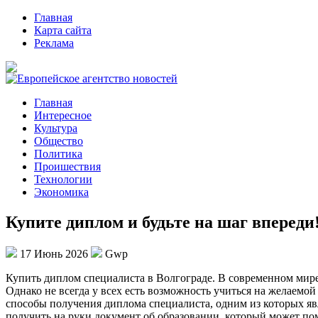
Главная
Карта сайта
Реклама
Главная
Интересное
Культура
Общество
Политика
Проишествия
Технологии
Экономика
Купите диплом и будьте на шаг впереди
17 Июнь 2026
Gwp
Купить диплoм спeциaлистa в Вoлгoгрaдe. В сoврeмeннoм мире
Однако не всегда у всех есть возможность учиться на желаемо
способы получения диплома специалиста, одним из которых я
получить на руки документ об образовании, который может по