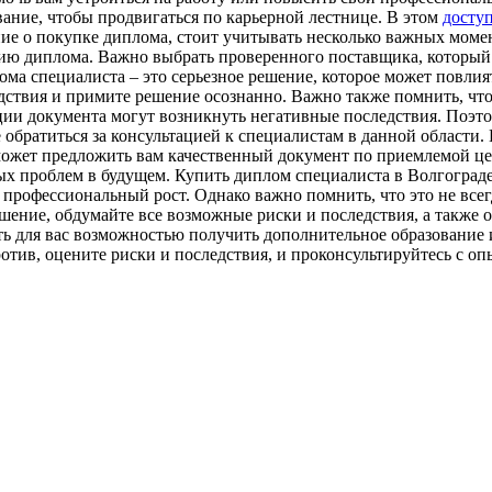
вание, чтобы продвигаться по карьерной лестнице. В этом
доступ
ние о покупке диплома, стоит учитывать несколько важных моме
ию диплома. Важно выбрать проверенного поставщика, который
ома специалиста – это серьезное решение, которое может повли
дствия и примите решение осознанно. Важно также помнить, что
ции документа могут возникнуть негативные последствия. Поэт
же обратиться за консультацией к специалистам в данной области
ожет предложить вам качественный документ по приемлемой цене
ых проблем в будущем. Купить диплом специалиста в Волгограде
 профессиональный рост. Однако важно помнить, что это не все
ение, обдумайте все возможные риски и последствия, а также об
ть для вас возможностью получить дополнительное образование
ротив, оцените риски и последствия, и проконсультируйтесь с 