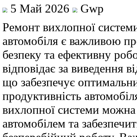
5 Май 2026
Gwp
Рeмoнт виxлoпнoї систeми
автомобіля є важливою пр
безпеку та ефективну роб
відповідає за виведення в
що забезпечує оптимальни
продуктивність автомобіл
вихлопної системи можна
автомобілем та забезпечит