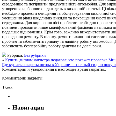
середовище та погіршити продуктивність автомобіля. Для вир
утворення карбонових відкладень в вихлопній системі. Ці від
необхідно провести очищення та обслуговування вихлопної сист
зменшення рівня шкідливих викидів та покращення якості вих
середовища. Для вирішення цієї проблеми необхідно провести з
повинен проводити лише кваліфікований фахівець з великим до
подальше відновлення. Крім того, важливо використовувати якіс
проведення ремонту. В цілому, ремонт вихлопної системи є ва
проблем та забезпечить тривалу та надійну роботу автомобіля.
забезпечить безперебійну роботу двигуна на довгі роки.
Рубрика:
Без рубрики
«
Купить диплом магистра педагога: что покажет проверка Ми
Где купить сигареты оптом в Украине — полный гид по покуп
Комментарии и уведомления в настоящее время закрыты..
Комментарии закрыты.
Навигация