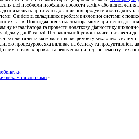
ішення цієї проблеми необхідно провести заміну або відновлен
кладення можуть призвести до зниження продуктивності двигуна 
еми. Однією зі складніших проблем вихлопної системи є пошкодж
лопних газів. Пошкодження катаалізатора може призвести до зн
аміну катаалізатора та провести додаткову діагностику вихлопн
свідом у даній галузі. Неправильний ремонт може призвести до 
ні запчастини та матеріали під час ремонту вихлопної системи. 
жливою процедурою, яка впливає на безпеку та продуктивність 
 Дотримання всіх правил та рекомендацій під час ремонту вихлоп
нобрнауки
ке блоками и ящиками
»