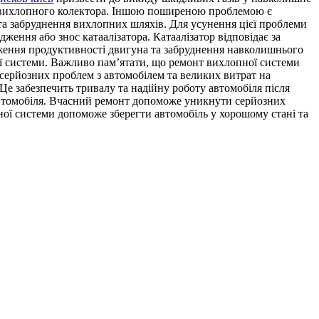
ня вихлопного колектора. Іншою поширеною проблемою є
та забруднення вихлопних шляхів. Для усунення цієї проблеми
ення або знос катаалізатора. Катаалізатор відповідає за
иження продуктивності двигуна та забруднення навколишнього
ої системи. Важливо пам’ятати, що ремонт вихлопної системи
серйозних проблем з автомобілем та великих витрат на
Це забезпечить тривалу та надійну роботу автомобіля після
автомобіля. Вчасний ремонт допоможе уникнути серйозних
ної системи допоможе зберегти автомобіль у хорошому стані та