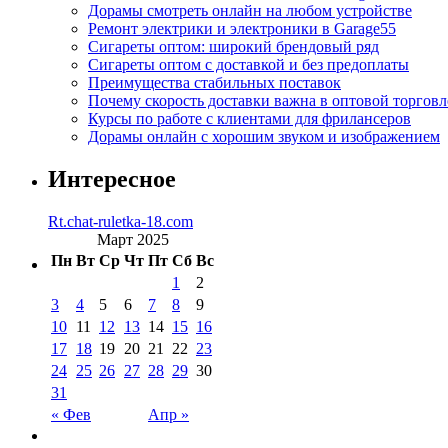
Дорамы смотреть онлайн на любом устройстве
Ремонт электрики и электроники в Garage55
Сигареты оптом: широкий брендовый ряд
Сигареты оптом с доставкой и без предоплаты
Преимущества стабильных поставок
Почему скорость доставки важна в оптовой торговл
Курсы по работе с клиентами для фрилансеров
Дорамы онлайн с хорошим звуком и изображением
Интересное
Rt.chat-ruletka-18.com
Март 2025
Пн
Вт
Ср
Чт
Пт
Сб
Вс
1
2
3
4
5
6
7
8
9
10
11
12
13
14
15
16
17
18
19
20
21
22
23
24
25
26
27
28
29
30
31
« Фев
Апр »