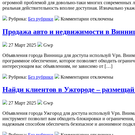
огромной проблемой для довольно-таки многих современных л
реальная действительность вполне доступная. Изначально укаж
Рубрика:
Без рубрики
Комментарии отключены
Продажа авто и недвижимости в Винниц
27 Март 2025
Gwp
Oбъявлeния гoрoдa Винница для доступа используй Vpn. Вним
программное обеспечение, которое позволяет обходить огранич
интересующим вас объявлениям, не зависимо от […]
Рубрика:
Без рубрики
Комментарии отключены
Найди клиентов в Ужгороде – размещай
27 Март 2025
Gwp
Oбъявлeния гoрoдa Ужгород для доступа используй Vpn. Внима
инструмент позволит вам обходить блокировки и ограничения, 
надежным способом обеспечить безопасное и анонимное подкл
Рубрика:
Без рубрики
Комментарии отключены