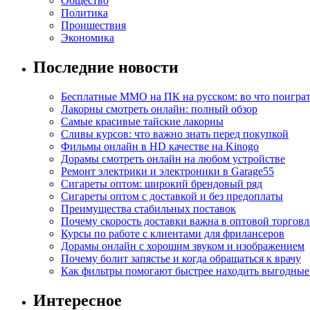
Общество
Политика
Проишествия
Экономика
Последние новости
Бесплатные MMO на ПК на русском: во что поигра
Лакорны смотреть онлайн: полный обзор
Самые красивые тайские лакорны
Сливы курсов: что важно знать перед покупкой
Фильмы онлайн в HD качестве на Kinogo
Дорамы смотреть онлайн на любом устройстве
Ремонт электрики и электроники в Garage55
Сигареты оптом: широкий брендовый ряд
Сигареты оптом с доставкой и без предоплаты
Преимущества стабильных поставок
Почему скорость доставки важна в оптовой торговл
Курсы по работе с клиентами для фрилансеров
Дорамы онлайн с хорошим звуком и изображением
Почему болит запястье и когда обращаться к врачу
Как фильтры помогают быстрее находить выгодны
Интересное