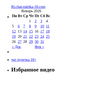
Rt.chat-ruletka-18.com
Январь 2026
Пн
Вт
Ср
Чт
Пт
Сб
Вс
1
2
3
4
5
6
7
8
9
10
11
12
13
14
15
16
17
18
19
20
21
22
23
24
25
26
27
28
29
30
31
« Дек
Фев »
чат рулетка 18+
Избранное видео