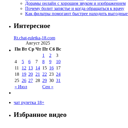
Дорамы онлайн с хорошим звуком и изображением
Почему болит запястье и когда обращаться к врачу
Как фильтры помогают быстрее находить выгодны
Интересное
Rt.chat-ruletka-18.com
Август 2025
Пн
Вт
Ср
Чт
Пт
Сб
Вс
1
2
3
4
5
6
7
8
9
10
11
12
13
14
15
16
17
18
19
20
21
22
23
24
25
26
27
28
29
30
31
« Июл
Сен »
чат рулетка 18+
Избранное видео