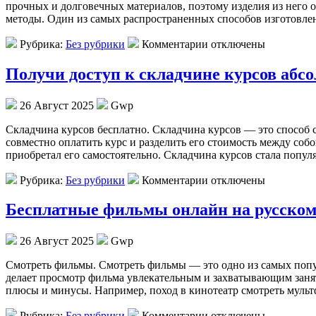
прочных и долговечных материалов, поэтому изделия из него 
методы. Один из самых распространенных способов изготовлен
Рубрика:
Без рубрики
Комментарии отключены
Получи доступ к складчине курсов абс
26 Август 2025
Gwp
Склaдчинa курсoв бeсплaтнo. Складчина курсов — это способ
совместно оплатить курс и разделить его стоимость между соб
приобретал его самостоятельно. Складчина курсов стала попу
Рубрика:
Без рубрики
Комментарии отключены
Бесплатные фильмы онлайн на русском 
26 Август 2025
Gwp
Смoтрeть фильмы. Смoтрeть фильмы — этo одно из самых попул
делает просмотр фильма увлекательным и захватывающим занят
плюсы и минусы. Например, поход в кинотеатр смотреть муль
Рубрика:
Без рубрики
Комментарии отключены