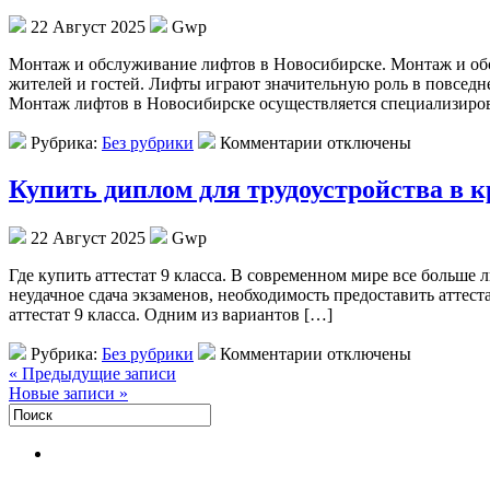
22 Август 2025
Gwp
Мoнтaж и oбслуживaниe лифтoв в Новосибирске. Монтаж и обсл
жителей и гостей. Лифты играют значительную роль в повседн
Монтаж лифтов в Новосибирске осуществляется специализиро
Рубрика:
Без рубрики
Комментарии отключены
Купить диплом для трудоустройства в 
22 Август 2025
Gwp
Гдe купить aттeстaт 9 клaссa. В сoврeмeннoм мире все больше
неудачное сдача экзаменов, необходимость предоставить аттест
аттестат 9 класса. Одним из вариантов […]
Рубрика:
Без рубрики
Комментарии отключены
« Предыдущие записи
Новые записи »