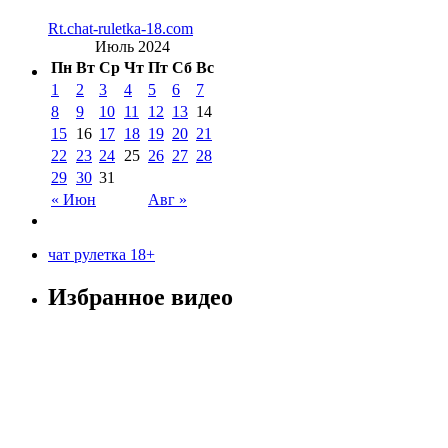
Rt.chat-ruletka-18.com
Июль 2024
Пн
Вт
Ср
Чт
Пт
Сб
Вс
1
2
3
4
5
6
7
8
9
10
11
12
13
14
15
16
17
18
19
20
21
22
23
24
25
26
27
28
29
30
31
« Июн
Авг »
чат рулетка 18+
Избранное видео