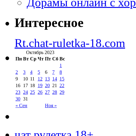
Дорамы онлайн с хо
Интересное
Rt.chat-ruletka-18.com
Октябрь 2023
Пн
Вт
Ср
Чт
Пт
Сб
Вс
1
2
3
4
5
6
7
8
9
10
11
12
13
14
15
16
17
18
19
20
21
22
23
24
25
26
27
28
29
30
31
« Сен
Ноя »
чат рулетка 18+