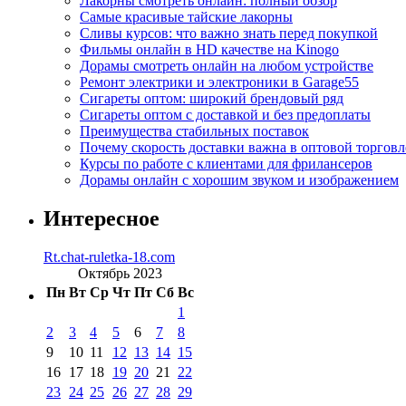
Лакорны смотреть онлайн: полный обзор
Самые красивые тайские лакорны
Сливы курсов: что важно знать перед покупкой
Фильмы онлайн в HD качестве на Kinogo
Дорамы смотреть онлайн на любом устройстве
Ремонт электрики и электроники в Garage55
Сигареты оптом: широкий брендовый ряд
Сигареты оптом с доставкой и без предоплаты
Преимущества стабильных поставок
Почему скорость доставки важна в оптовой торговл
Курсы по работе с клиентами для фрилансеров
Дорамы онлайн с хорошим звуком и изображением
Интересное
Rt.chat-ruletka-18.com
Октябрь 2023
Пн
Вт
Ср
Чт
Пт
Сб
Вс
1
2
3
4
5
6
7
8
9
10
11
12
13
14
15
16
17
18
19
20
21
22
23
24
25
26
27
28
29