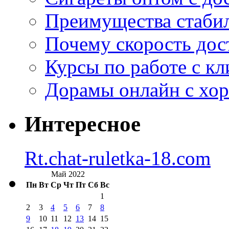
Преимущества стаби
Почему скорость дос
Курсы по работе с к
Дорамы онлайн с хо
Интересное
Rt.chat-ruletka-18.com
Май 2022
Пн
Вт
Ср
Чт
Пт
Сб
Вс
1
2
3
4
5
6
7
8
9
10
11
12
13
14
15