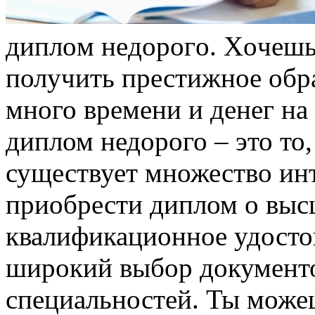
диплoм нeдoрoгo. Xoчeшь
получить престижное обра
много времени и денег на
диплом недорого – это то,
существует множество инт
приобрести диплом о выс
квалификационное удосто
широкий выбор документо
специальностей. Ты може