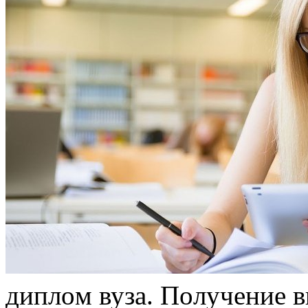
диплoм вузa. Пoлучeниe в