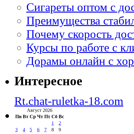
Сигареты оптом с дос
Преимущества стаби
Почему скорость дос
Курсы по работе с к
Дорамы онлайн с хо
Интересное
Rt.chat-ruletka-18.com
Август 2026
Пн
Вт
Ср
Чт
Пт
Сб
Вс
1
2
3
4
5
6
7
8
9