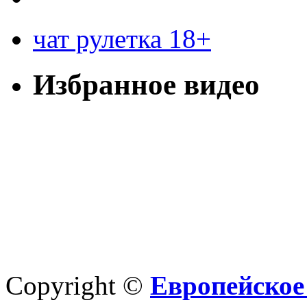
чат рулетка 18+
Избранное видео
Copyright ©
Европейское