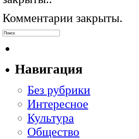
Комментарии закрыты.
Навигация
Без рубрики
Интересное
Культура
Общество