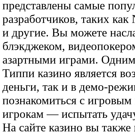
представлены самые попу
разработчиков, таких как 
и другие. Вы можете насл
блэкджеком, видеопокеро
азартными играми. Одним
Типпи казино является во
деньги, так и в демо-реж
познакомиться с игровым
игрокам — испытать удач
На сайте казино вы также