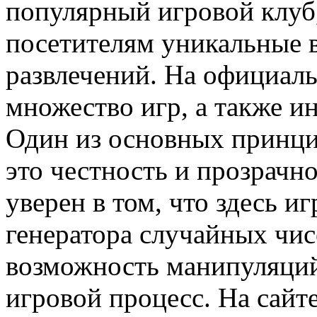
популярный игровой клуб,
посетителям уникальные 
развлечений. На официаль
множество игр, а также и
Один из основных принц
это честность и прозрачн
уверен в том, что здесь и
генератора случайных чис
возможность манипуляций
игровой процесс. На сайт