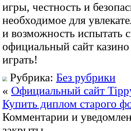
игры, честность и безопас
необходимое для увлекат
и возможность испытать с
официальный сайт казино 
играть!
Рубрика:
Без рубрики
«
Официальный сайт Tippy
Купить диплом старого ф
Комментарии и уведомлен
закрыты..