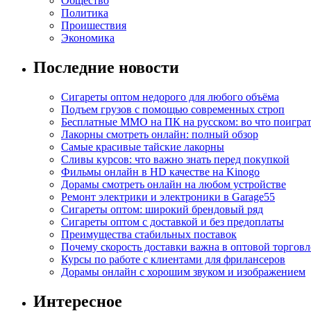
Общество
Политика
Проишествия
Экономика
Последние новости
Сигареты оптом недорого для любого объёма
Подъем грузов с помощью современных строп
Бесплатные MMO на ПК на русском: во что поигра
Лакорны смотреть онлайн: полный обзор
Самые красивые тайские лакорны
Сливы курсов: что важно знать перед покупкой
Фильмы онлайн в HD качестве на Kinogo
Дорамы смотреть онлайн на любом устройстве
Ремонт электрики и электроники в Garage55
Сигареты оптом: широкий брендовый ряд
Сигареты оптом с доставкой и без предоплаты
Преимущества стабильных поставок
Почему скорость доставки важна в оптовой торговл
Курсы по работе с клиентами для фрилансеров
Дорамы онлайн с хорошим звуком и изображением
Интересное