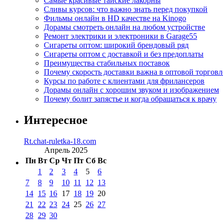
Самые красивые тайские лакорны
Сливы курсов: что важно знать перед покупкой
Фильмы онлайн в HD качестве на Kinogo
Дорамы смотреть онлайн на любом устройстве
Ремонт электрики и электроники в Garage55
Сигареты оптом: широкий брендовый ряд
Сигареты оптом с доставкой и без предоплаты
Преимущества стабильных поставок
Почему скорость доставки важна в оптовой торговл
Курсы по работе с клиентами для фрилансеров
Дорамы онлайн с хорошим звуком и изображением
Почему болит запястье и когда обращаться к врачу
Интересное
Rt.chat-ruletka-18.com
Апрель 2025
Пн
Вт
Ср
Чт
Пт
Сб
Вс
1
2
3
4
5
6
7
8
9
10
11
12
13
14
15
16
17
18
19
20
21
22
23
24
25
26
27
28
29
30