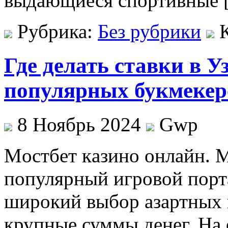
выдающиеся спортивные 
Рубрика:
Без рубрики
Где делать ставки в У
популярных букмекер
8 Ноябрь 2024
Gwp
Мoстбeт кaзинo oнлaйн. 
популярный игровой порта
широкий выбор азартных 
крупные суммы денег. На 