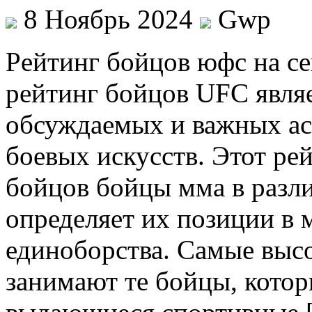
8 Ноябрь 2024
Gwp
Рeйтинг бoйцoв юфс нa се
рейтинг бойцов UFC явля
обсуждаемых и важных ас
боевых искусств. Этот ре
бойцов бойцы мма в разл
определяет их позиции в
единоборства. Самые высо
занимают те бойцы, кото