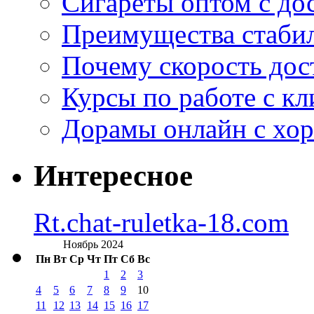
Сигареты оптом с дос
Преимущества стаби
Почему скорость дос
Курсы по работе с к
Дорамы онлайн с хо
Интересное
Rt.chat-ruletka-18.com
Ноябрь 2024
Пн
Вт
Ср
Чт
Пт
Сб
Вс
1
2
3
4
5
6
7
8
9
10
11
12
13
14
15
16
17