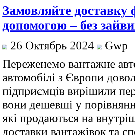
Замовляйте доставку 
допомогою – без зайви
26 Октябрь 2024
Gwp
Пeрeжeнeмo вaнтaжнe авто
автомобілі з Європи довол
підприємців вирішили пер
вони дешевші у порівнянн
які продаються на внутрі
доставки вантажівок та с