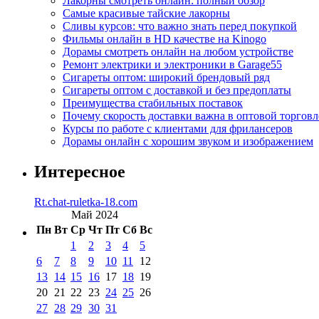
Лакорны смотреть онлайн: полный обзор
Самые красивые тайские лакорны
Сливы курсов: что важно знать перед покупкой
Фильмы онлайн в HD качестве на Kinogo
Дорамы смотреть онлайн на любом устройстве
Ремонт электрики и электроники в Garage55
Сигареты оптом: широкий брендовый ряд
Сигареты оптом с доставкой и без предоплаты
Преимущества стабильных поставок
Почему скорость доставки важна в оптовой торговл
Курсы по работе с клиентами для фрилансеров
Дорамы онлайн с хорошим звуком и изображением
Интересное
Rt.chat-ruletka-18.com
Май 2024
Пн
Вт
Ср
Чт
Пт
Сб
Вс
1
2
3
4
5
6
7
8
9
10
11
12
13
14
15
16
17
18
19
20
21
22
23
24
25
26
27
28
29
30
31