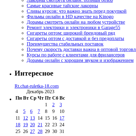
Лакорны смотреть онлайн: полный обзор
Самые красивые тайские лакорны
Сливы курсов: что важно знать перед покупкой
Фильмы онлайн в HD качестве на Kinogo
Дорамы смотреть онлайн на любом устройстве
Ремонт электрики и электроники в Garage55
Сигареты оптом: широкий брендовый ряд
Сигареты оптом с доставкой и без предоплаты
Преимущества стабильных поставок
Почему скорость доставки важна в оптовой торговл
Курсы по работе с клиентами для фрилансеров
Дорамы онлайн с хорошим звуком и изображением
Интересное
Rt.chat-ruletka-18.com
Декабрь 2023
Пн
Вт
Ср
Чт
Пт
Сб
Вс
1
2
3
4
5
6
7
8
9
10
11
12
13
14
15
16
17
18
19
20
21
22
23
24
25
26
27
28
29
30
31