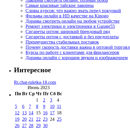
Лакорны смотреть онлайн: полный обзор
Самые красивые тайские лакорны
Сливы курсов: что важно знать перед покупкой
Фильмы онлайн в HD качестве на Kinogo
Дорамы смотреть онлайн на любом устройстве
Ремонт электрики и электроники в Garage55
Сигареты оптом: широкий брендовый ряд
Сигареты оптом с доставкой и без предоплаты
Преимущества стабильных поставок
Почему скорость доставки важна в оптовой торговл
Курсы по работе с клиентами для фрилансеров
Дорамы онлайн с хорошим звуком и изображением
Интересное
Rt.chat-ruletka-18.com
Июнь 2023
Пн
Вт
Ср
Чт
Пт
Сб
Вс
1
2
3
4
5
6
7
8
9
10
11
12
13
14
15
16
17
18
19
20
21
22
23
24
25
26
27
28
29
30