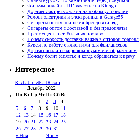
Сливы курсов: что важно знать перед покупкой
Фильмы онлайн в HD качестве на Kinogo
Дорамы смотреть онлайн на любом устройстве
Ремонт электрики и электроники в Garage55
Сигареты оптом: широкий брендовый ряд
Сигареты оптом с доставкой и без предоплаты
Преимущества стабильных поставок
Почему скорость доставки важна в оптовой торговл
Курсы по работе с клиентами для фрилансеров
Дорамы онлайн с хорошим звуком и изображением
Почему болит запястье и когда обращаться к врачу
Интересное
Rt.chat-ruletka-18.com
Декабрь 2022
Пн
Вт
Ср
Чт
Пт
Сб
Вс
1
2
3
4
5
6
7
8
9
10
11
12
13
14
15
16
17
18
19
20
21
22
23
24
25
26
27
28
29
30
31
« Ноя
Янв »