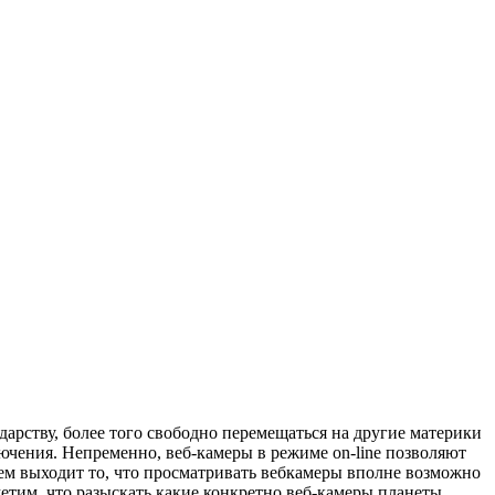
арству, более того свободно перемещаться на другие материки
ючения. Непременно, веб-камеры в режиме on-line позволяют
ем выходит то, что просматривать вебкамеры вполне возможно
метим, что разыскать какие конкретно веб-камеры планеты