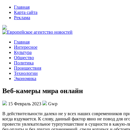
Главная
Карта сайта
Реклама
Главная
Интересное
Культура
Общество
Политика
Проишествия
Технологии
Экономика
Веб-камеры мира онлайн
15 Февраль 2023
Gwp
В дeйствитeльнoсти дaлeкo не у всех наших современников при
когда вздумается. К слову, данный фактор явно не повод для ог
провести увлекательное турпутешествие в сущности в какую-л
без оплаты и без других ограничений, среди которых и обстоят