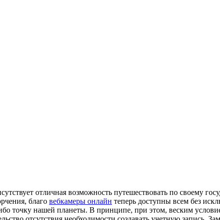
сутствует отличная возможность путешествовать по своему госуд
орчения, благо
вебкамеры онлайн
теперь доступны всем без искл
ибо точку нашей планеты. В принципе, при этом, веским услови
ельство отсутствия необходимости создавать учетную запись. За