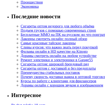
Проишествия
Экономика
Последние новости
Сигареты оптом недорого для любого объёма
Подъем грузов с помощью современных строп
Бесплатные MMO на ПК на русском: во что поигра
Лакорны смотреть онлайн: полный обзор
Самые красивые тайские лакорны
Сливы курсов: что важно знать перед покупкой
Фильмы онлайн в HD качестве на Kinogo
Дорамы смотреть онлайн на любом устройстве
Ремонт электрики и электроники в Garage55
Сигареты оптом: широкий брендовый ряд
Сигареты оптом с доставкой и без предоплаты
Преимущества стабильных поставок
Почему скорость доставки важна в оптовой торговл
Курсы по работе с клиентами для фрилансеров
Дорамы онлайн с хорошим звуком и изображением
Интересное