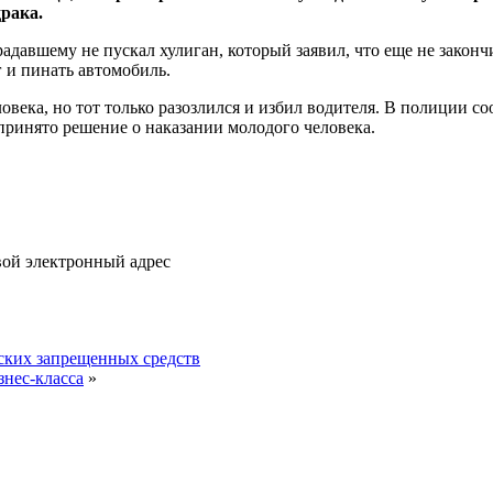
драка.
адавшему не пускал хулиган, который заявил, что еще не законч
 и пинать автомобиль.
овека, но тот только разозлился и избил водителя. В полиции с
 принято решение о наказании молодого человека.
вой электронный адрес
ких запрещенных средств
знес-класса
»