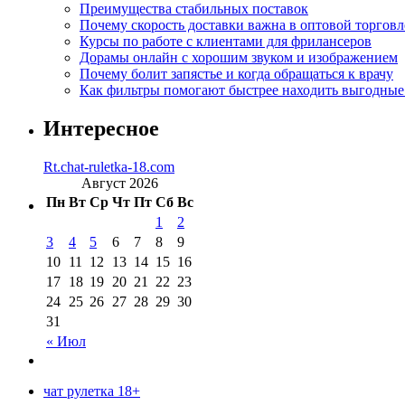
Преимущества стабильных поставок
Почему скорость доставки важна в оптовой торговл
Курсы по работе с клиентами для фрилансеров
Дорамы онлайн с хорошим звуком и изображением
Почему болит запястье и когда обращаться к врачу
Как фильтры помогают быстрее находить выгодны
Интересное
Rt.chat-ruletka-18.com
Август 2026
Пн
Вт
Ср
Чт
Пт
Сб
Вс
1
2
3
4
5
6
7
8
9
10
11
12
13
14
15
16
17
18
19
20
21
22
23
24
25
26
27
28
29
30
31
« Июл
чат рулетка 18+