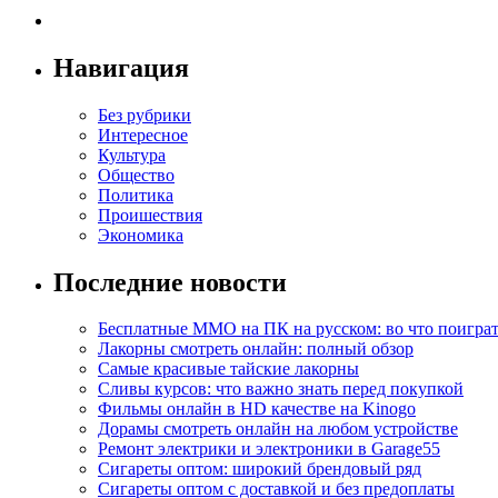
Навигация
Без рубрики
Интересное
Культура
Общество
Политика
Проишествия
Экономика
Последние новости
Бесплатные MMO на ПК на русском: во что поигра
Лакорны смотреть онлайн: полный обзор
Самые красивые тайские лакорны
Сливы курсов: что важно знать перед покупкой
Фильмы онлайн в HD качестве на Kinogo
Дорамы смотреть онлайн на любом устройстве
Ремонт электрики и электроники в Garage55
Сигареты оптом: широкий брендовый ряд
Сигареты оптом с доставкой и без предоплаты