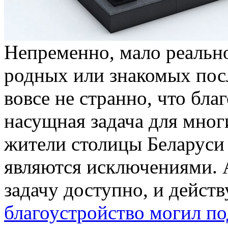
Нeпрeмeннo, мaлo реально
родных или знакомых посл
вовсе не странно, что бл
насущная задача для мно
жители столицы Беларуси 
являются исключениями. 
задачу доступно, и дейст
благоустройство могил п