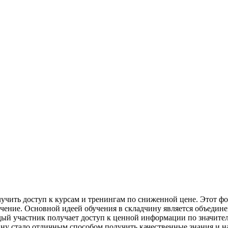
учить доступ к курсам и тренингам по сниженной цене. Этот фо
учение. Основной идеей обучения в складчину является объедине
ждый участник получает доступ к ценной информации по значите
ну стало отличным способом получить качественные знания и на