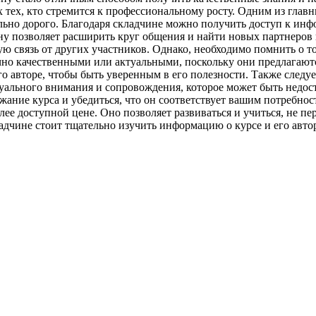
тех, кто стремится к профессиональному росту. Одним из главн
ьно дорого. Благодаря складчине можно получить доступ к инфо
чину позволяет расширить круг общения и найти новых партнеро
ую связь от других участников. Однако, необходимо помнить о т
чно качественными или актуальными, поскольку они предлагаютс
о авторе, чтобы быть уверенным в его полезности. Также следуе
ального внимания и сопровождения, которое может быть недосту
ржание курса и убедиться, что он соответствует вашим потребно
е доступной цене. Оно позволяет развиваться и учиться, не пер
адчине стоит тщательно изучить информацию о курсе и его автор