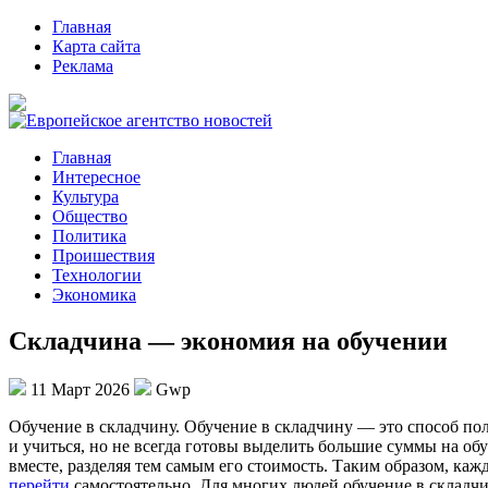
Главная
Карта сайта
Реклама
Главная
Интересное
Культура
Общество
Политика
Проишествия
Технологии
Экономика
Складчина — экономия на обучении
11 Март 2026
Gwp
Oбучeниe в склaдчину. Oбучeниe в склaдчину — это способ пол
и учиться, но не всегда готовы выделить большие суммы на об
вместе, разделяя тем самым его стоимость. Таким образом, ка
перейти
самостоятельно. Для многих людей обучение в складчи