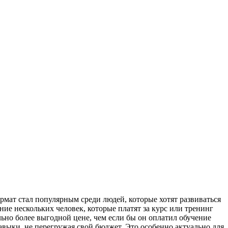
рмат стал популярным среди людей, которые хотят развиваться
ние нескольких человек, которые платят за курс или тренинг
льно более выгодной цене, чем если бы он оплатил обучение
выки, не перегружая свой бюджет. Это особенно актуально для