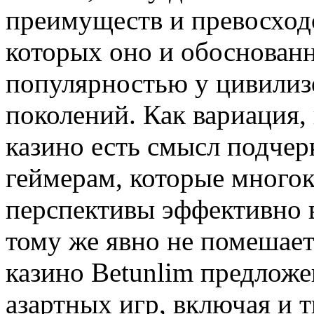
преимуществ и превосходс
которых оно и обоснованн
популярностью у цивилиз
поколений. Как вариация, 
казино есть смысл подче
геймерам, которые много
перспективы эффективно 
тому же явно не помешает 
казино Betunlim предлож
азартных игр, включая и 