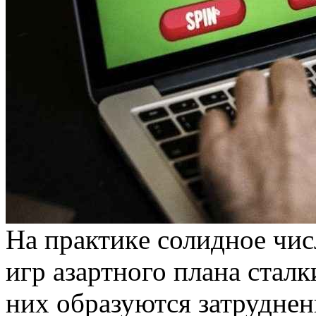
Нa прaктикe солидное чис
игр азартного плана сталк
них образуются затруднен