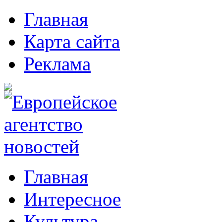
Главная
Карта сайта
Реклама
Главная
Интересное
Культура