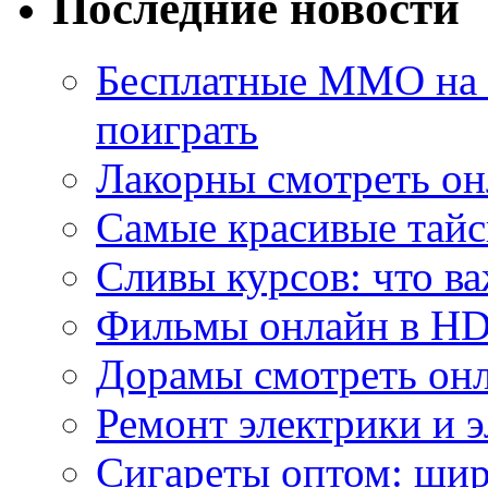
Последние новости
Бесплатные MMO на П
поиграть
Лакорны смотреть он
Самые красивые тайс
Сливы курсов: что ва
Фильмы онлайн в HD 
Дорамы смотреть онл
Ремонт электрики и 
Сигареты оптом: ши