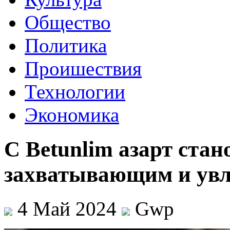
Общество
Политика
Проишествия
Технологии
Экономика
С Betunlim азарт стан
захватывающим и ув
4 Май 2024
Gwp