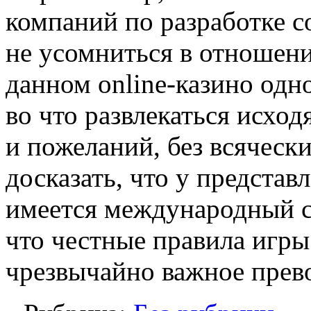
компаний по разработке с
не усомниться в отношении
данном online-казино одн
во что развлекаться исход
и пожеланий, без всяческ
досказать, что у представ
имеется международный се
что честные правила игры
чрезвычайно важное прев