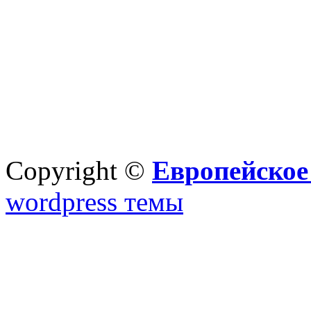
Copyright ©
Европейское
wordpress темы