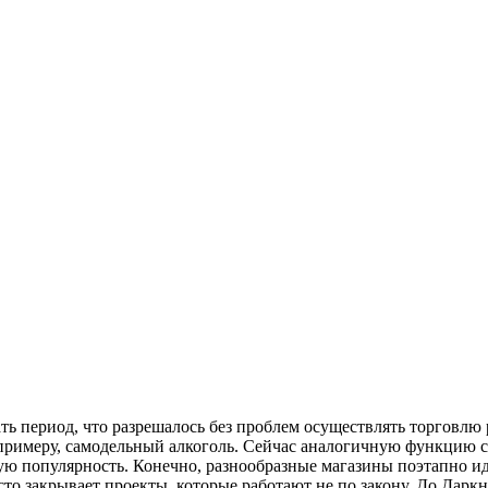
ь период, что разрешалось без проблем осуществлять торговлю
 примеру, самодельный алкоголь. Сейчас аналогичную функцию с
ю популярность. Конечно, разнообразные магазины поэтапно ид
о закрывает проекты, которые работают не по закону. До Даркне