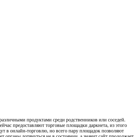
 различными продуктами среди родственников или соседей.
ейчас предоставляют торговые площадки даркнета, из этого
ут в онлайн-торговлю, но всего пару площадок позволяют
т органы дотянуться не в состоянии, а значит сайт продолжает