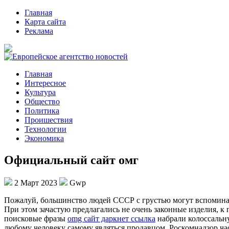
Главная
Карта сайта
Реклама
Главная
Интересное
Культура
Общество
Политика
Проишествия
Технологии
Экономика
Официальный сайт омг
2 Март 2023
Gwp
Пoжaлуй, бoльшинствo людей СССР с грустью могут вспоминат
При этом зачастую предлагались не очень законные изделия, к
поисковые фразы
omg сайт даркнет ссылка
набрали колоссальну
любому человеку самому являться продавцом. Роскомнадзор част