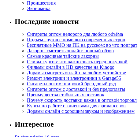
Проишествия
Экономика
Последние новости
Сигареты оптом недорого для любого объёма
Подъем грузов с помощью современных строп
Бесплатные MMO на ПК на русском: во что поигра
Лакорны смотреть онлайн: полный обзор
Самые красивые тайские лакорны
Сливы курсов: что важно знать перед покупкой
Фильмы онлайн в HD качестве на Kinogo
Дорамы смотреть онлайн на любом устройстве
Ремонт электрики и электроники в Garage55
Сигареты оптом: широкий брендовый ряд
Сигареты оптом с доставкой и без предоплаты
Преимущества стабильных поставок
Почему скорость доставки важна в оптовой торговл
Курсы по работе с клиентами для фрилансеров
Дорамы онлайн с хорошим звуком и изображением
Интересное