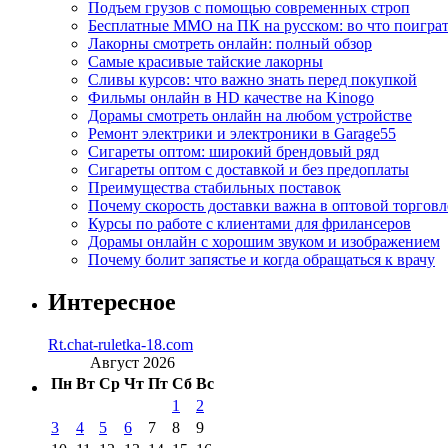
Подъем грузов с помощью современных строп
Бесплатные MMO на ПК на русском: во что поигра
Лакорны смотреть онлайн: полный обзор
Самые красивые тайские лакорны
Сливы курсов: что важно знать перед покупкой
Фильмы онлайн в HD качестве на Kinogo
Дорамы смотреть онлайн на любом устройстве
Ремонт электрики и электроники в Garage55
Сигареты оптом: широкий брендовый ряд
Сигареты оптом с доставкой и без предоплаты
Преимущества стабильных поставок
Почему скорость доставки важна в оптовой торговл
Курсы по работе с клиентами для фрилансеров
Дорамы онлайн с хорошим звуком и изображением
Почему болит запястье и когда обращаться к врачу
Интересное
Rt.chat-ruletka-18.com
Август 2026
Пн
Вт
Ср
Чт
Пт
Сб
Вс
1
2
3
4
5
6
7
8
9