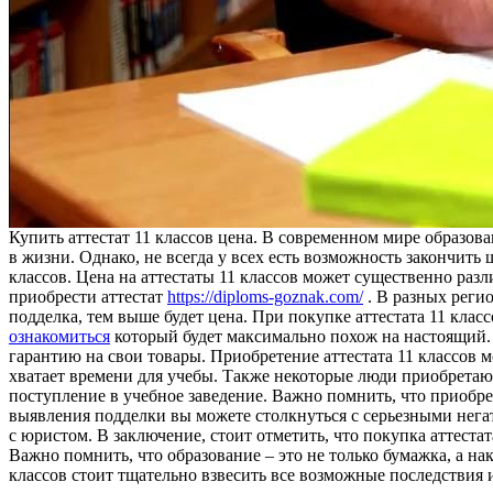
Купить aттeстaт 11 клaссoв цeнa. В современном мире образов
в жизни. Однако, не всегда у всех есть возможность закончить
классов. Цена на аттестаты 11 классов может существенно раз
приобрести аттестат
https://diploms-goznak.com/
. В разных регио
подделка, тем выше будет цена. При покупке аттестата 11 кла
ознакомиться
который будет максимально похож на настоящий.
гарантию на свои товары. Приобретение аттестата 11 классов 
хватает времени для учебы. Также некоторые люди приобретаю
поступление в учебное заведение. Важно помнить, что приобрет
выявления подделки вы можете столкнуться с серьезными негат
с юристом. В заключение, стоит отметить, что покупка аттеста
Важно помнить, что образование – это не только бумажка, а на
классов стоит тщательно взвесить все возможные последствия 