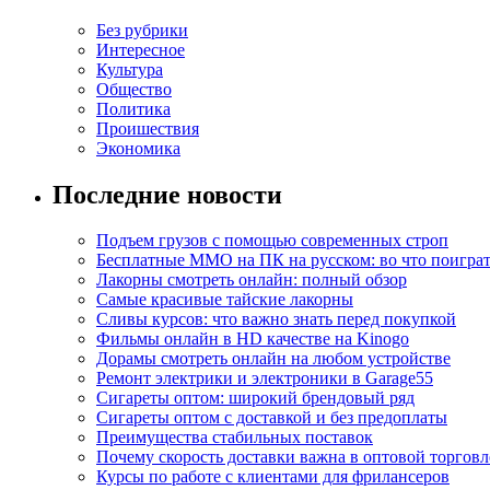
Без рубрики
Интересное
Культура
Общество
Политика
Проишествия
Экономика
Последние новости
Подъем грузов с помощью современных строп
Бесплатные MMO на ПК на русском: во что поигра
Лакорны смотреть онлайн: полный обзор
Самые красивые тайские лакорны
Сливы курсов: что важно знать перед покупкой
Фильмы онлайн в HD качестве на Kinogo
Дорамы смотреть онлайн на любом устройстве
Ремонт электрики и электроники в Garage55
Сигареты оптом: широкий брендовый ряд
Сигареты оптом с доставкой и без предоплаты
Преимущества стабильных поставок
Почему скорость доставки важна в оптовой торговл
Курсы по работе с клиентами для фрилансеров