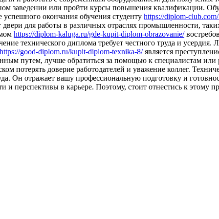
ном заведении или пройти курсы повышения квалификации. Обуч
е успешного окончания обучения студенту
https://diplom-club.com/
 двери для работы в различных отраслях промышленности, таки
омом
https://diplom-kaluga.ru/gde-kupit-diplom-obrazovanie/
востребов
чение технического диплома требует честного труда и усердия.
https://good-diplom.ru/kupit-diplom-texnika-8/
является преступлени
онным путем, лучше обратиться за помощью к специалистам или
ском потерять доверие работодателей и уважение коллег. Техни
труда. Он отражает вашу профессиональную подготовку и готовн
 и перспективы в карьере. Поэтому, стоит отнестись к этому пр