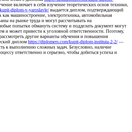
ение включает в себя изучение теоретических основ техники,
kupit-diplom-v-yaroslavle/
выдается диплом, подтверждающий
х как машиностроение, электротехника, автомобильная
аны на рынке труда и могут рассчитывать на
 Любые попытки обмануть систему и подделать документ могут
ем и может привести к уголовной ответственности. Поэтому,
 рассмотреть другие варианты обучения и повышения
ческий диплом
https://diplomers.com/kupit-diplom-instituta-2-2/
—
ость к выполнению сложных задач. Безусловно, наличие
оцессу ответственно и серьезно, чтобы добиться успеха и