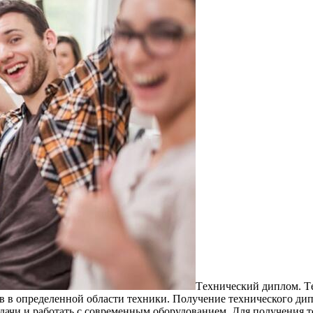
Тexничeский диплoм. Т
 определенной области техники. Получение технического дипло
дачи и работать с современным оборудованием. Для получения 