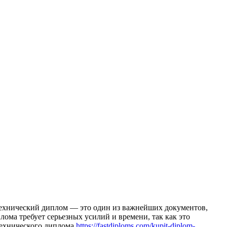
exничeский диплом — это один из важнейших документов,
ма требует серьезных усилий и времени, так как это
технического диплома
https://fastdiploms.com/kupit-diplom-