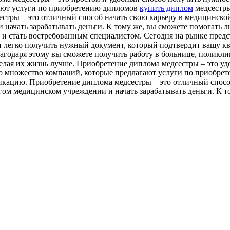
гают услуги по приобретению дипломов
купить диплом
медсестры
тры – это отличный способ начать свою карьеру в медицинской 
начать зарабатывать деньги. К тому же, вы сможете помогать 
 и стать востребованным специалистом. Сегодня на рынке пред
 легко получить нужный документ, который подтвердит вашу к
лагодаря этому вы сможете получить работу в больнице, поликл
делая их жизнь лучше. Приобретение диплома медсестры – это у
о множество компаний, которые предлагают услуги по приобрет
кацию. Приобретение диплома медсестры – это отличный способ 
ом медицинском учреждении и начать зарабатывать деньги. К то