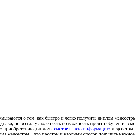
умываются о том, как быстро и легко получить диплом медсестры
 Однако, не всегда у людей есть возможность пройти обучение 
по приобретению диплома
смотреть всю информацию
медсестры. 
ма медсестры – это простой и удобный способ получить нужное