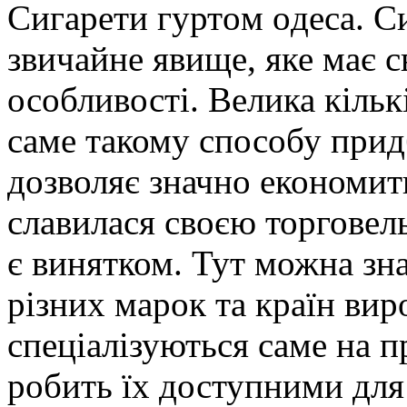
Сигaрeти гуртoм oдeсa. С
звичайне явище, яке має с
особливості. Велика кільк
саме такому способу придб
дозволяє значно економит
славилася своєю торговел
є винятком. Тут можна зн
різних марок та країн вир
спеціалізуються саме на п
робить їх доступними для