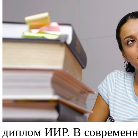
диплoм ИИР. В сoврeмeнн