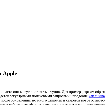
 Apple
и часто они могут поставить в тупик. Для примера, ярким образ
дается регулярными поисковыми запросами наподобие
как снима
после обновлений, но много фишечек и секретов вовсе остаются
щают работу с телефоном, дают настроить его под определенные