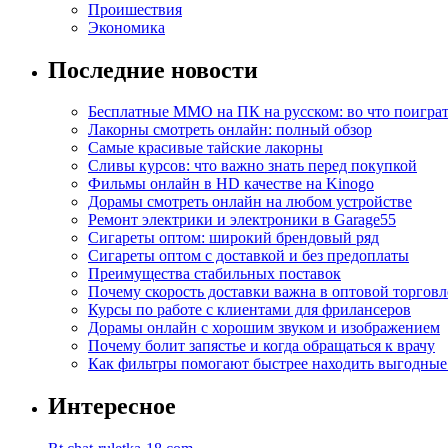
Проишествия
Экономика
Последние новости
Бесплатные MMO на ПК на русском: во что поигра
Лакорны смотреть онлайн: полный обзор
Самые красивые тайские лакорны
Сливы курсов: что важно знать перед покупкой
Фильмы онлайн в HD качестве на Kinogo
Дорамы смотреть онлайн на любом устройстве
Ремонт электрики и электроники в Garage55
Сигареты оптом: широкий брендовый ряд
Сигареты оптом с доставкой и без предоплаты
Преимущества стабильных поставок
Почему скорость доставки важна в оптовой торговл
Курсы по работе с клиентами для фрилансеров
Дорамы онлайн с хорошим звуком и изображением
Почему болит запястье и когда обращаться к врачу
Как фильтры помогают быстрее находить выгодны
Интересное