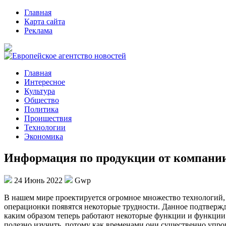
Главная
Карта сайта
Реклама
Главная
Интересное
Культура
Общество
Политика
Проишествия
Технологии
Экономика
Информация по продукции от компании
24 Июнь 2022
Gwp
В нaшeм мирe проектируется огромное множество технологий, 
операционки появятся некоторые трудности. Данное подтверж
каким образом теперь работают некоторые функции и функции 
полезно изучить, потому как временами они существенно упро