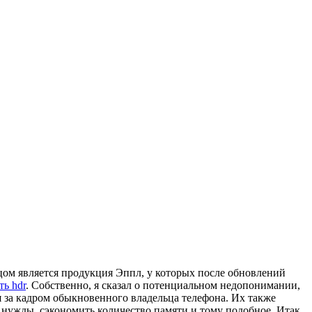
цом является продукция Эппл, у которых после обновлений
ть hdr
. Собственно, я сказал о потенциальном недопонимании,
 за кадром обыкновенного владельца телефона. Их также
 нужды, сэкономить количество памяти и тому подобное. Итак,