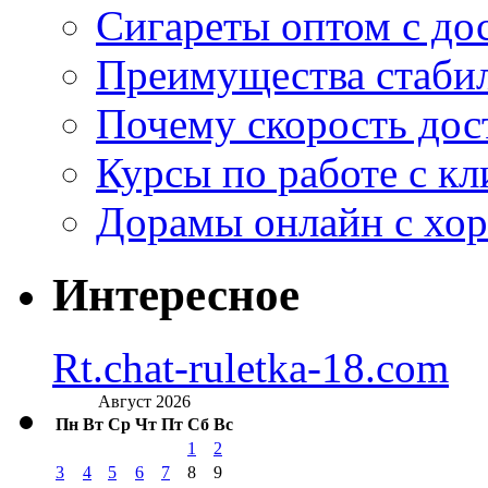
Сигареты оптом с дос
Преимущества стаби
Почему скорость дос
Курсы по работе с к
Дорамы онлайн с хо
Интересное
Rt.chat-ruletka-18.com
Август 2026
Пн
Вт
Ср
Чт
Пт
Сб
Вс
1
2
3
4
5
6
7
8
9