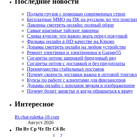
Последние новости
Подъем грузов с помощью современных строп
Бесплатные MMO на ПК на русском: во что поигра
Лакорны смотреть онлайн: полный обзор
Самые красивые тайские лакорны
Сливы курсов: что важно знать перед покупкой
Фильмы онлайн в HD качестве на Kinogo
Дорамы смотреть онлайн на любом устройстве
Ремонт электрики и электроники в Garage55
Сигареты оптом: широкий брендовый ряд
Сигареты оптом с доставкой и без предоплаты
Преимущества стабильных поставок
Почему скорость доставки важна в оптовой торговл
Курсы по работе с клиентами для фрилансеров
Дорамы онлайн с хорошим звуком и изображением
Почему болит запястье и когда обращаться к врачу
Интересное
Rt.chat-ruletka-18.com
Август 2026
Пн
Вт
Ср
Чт
Пт
Сб
Вс
1
2