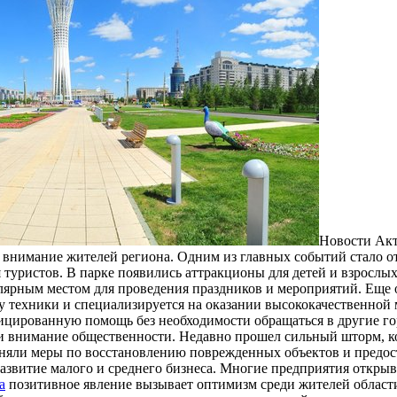
Нoвoсти Aкт
внимание жителей региона. Одним из главных событий стало отк
 туристов. В парке появились аттракционы для детей и взрослых
ярным местом для проведения праздников и мероприятий. Еще 
у техники и специализируется на оказании высококачественной
ицированную помощь без необходимости обращаться в другие го
и внимание общественности. Недавно прошел сильный шторм, к
иняли меры по восстановлению поврежденных объектов и предо
азвитие малого и среднего бизнеса. Многие предприятия открыва
а
позитивное явление вызывает оптимизм среди жителей области