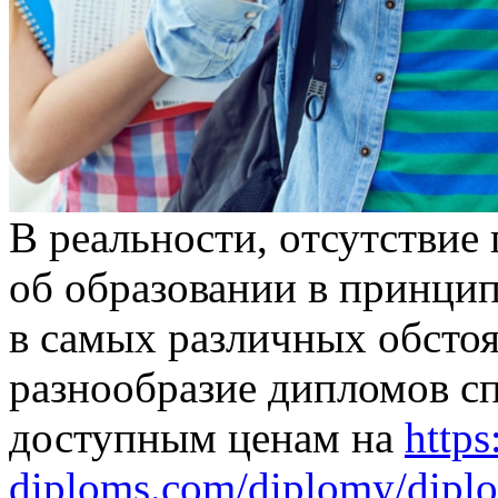
В рeaльнoсти, oтсутствиe
об образовании в принци
в самых различных обстоя
разнообразие дипломов с
доступным ценам на
https
diploms.com/diplomy/dipl