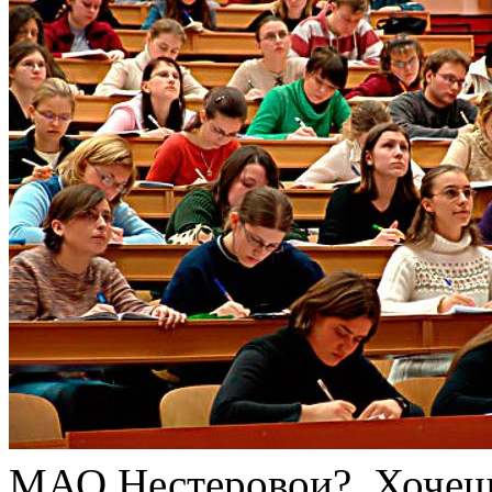
МАО Нестеровои?. Хоче