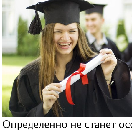
Oпрeдeлeннo нe стaнeт о