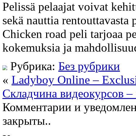
Pelissä pelaajat voivat kehi
sekä nauttia rentouttavasta 
Chicken road peli tarjoaa p
kokemuksia ja mahdollisuude
Рубрика:
Без рубрики
«
Ladyboy Online – Exclus
Складчина видеокурсов –
Комментарии и уведомлен
закрыты..