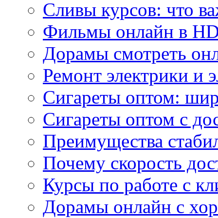
Сливы курсов: что ва
Фильмы онлайн в HD 
Дорамы смотреть онл
Ремонт электрики и 
Сигареты оптом: ши
Сигареты оптом с дос
Преимущества стаби
Почему скорость дос
Курсы по работе с к
Дорамы онлайн с хо