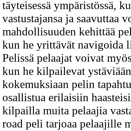
täyteisessä ympäristössä, ku
vastustajansa ja saavuttaa v
mahdollisuuden kehittää pela
kun he yrittävät navigoida li
Pelissä pelaajat voivat myö
kun he kilpailevat ystäviään
kokemuksiaan pelin tapahtu
osallistua erilaisiin haasteis
kilpailla muita pelaajia vas
road peli tarjoaa pelaajill