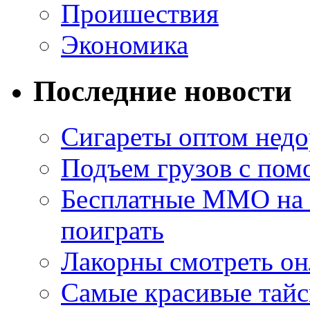
Проишествия
Экономика
Последние новости
Сигареты оптом недо
Подъем грузов с по
Бесплатные MMO на П
поиграть
Лакорны смотреть он
Самые красивые тайс