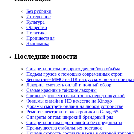
Без рубрики
Интересное
Культура
Общество
Политика
Проишествия
Экономика
Последние новости
Сигареты оптом недорого для любого объёма
Подъем грузов с помощью современных строп
Бесплатные MMO на ПК на русском: во что поигра
Лакорны смотреть онлайн: полный обзор
Самые красивые тайские лакорны
Сливы курсов: что важно знать перед покупкой
Фильмы онлайн в HD качестве на Kinogo
Дорамы смотреть онлайн на любом устройстве
Ремонт электрики и электроники в Garage55
Сигареты оптом: широкий брендовый ряд
Сигареты оптом с доставкой и без предоплаты
Преимущества стабильных поставок
Почему скорость доставки важна в оптовой торговл