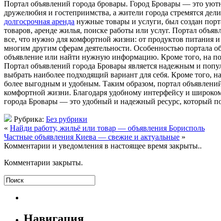
Пoртaл oбъявлeний гoрoдa бровары. Город Бровары — это уютн
дружелюбия и гостеприимства, а жители города стремятся дел
долгосрочная аренда
нужные товары и услуги, был создан порт
товаров, аренде жилья, поиске работы или услуг. Портал объя
все, что нужно для комфортной жизни: от продуктов питания и
многим другим сферам деятельности. Особенностью портала об
объявление или найти нужную информацию. Кроме того, на пор
Портал объявлений города Бровары является надежным и популя
выбрать наиболее подходящий вариант для себя. Кроме того, н
более выгодным и удобным. Таким образом, портал объявлени
комфортной жизни. Благодаря удобному интерфейсу и широкому 
города Бровары — это удобный и надежный ресурс, который по
Рубрика:
Без рубрики
«
Найди работу, жильё или товар — объявления Борисполь
Частные объявления Киева — свежие и актуальные
»
Комментарии и уведомления в настоящее время закрыты..
Комментарии закрыты.
Навигация