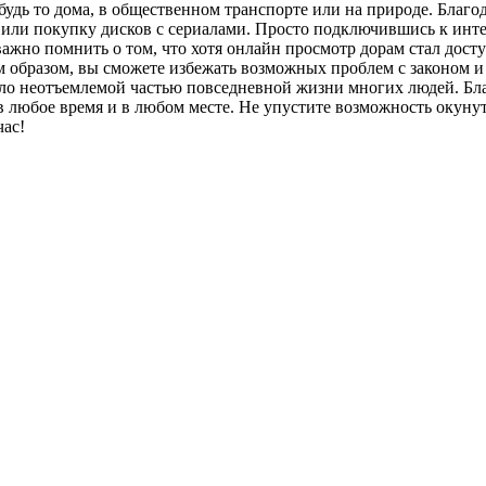
будь то дома, в общественном транспорте или на природе. Благ
ы или покупку дисков с сериалами. Просто подключившись к инт
, важно помнить о том, что хотя онлайн просмотр дорам стал до
 образом, вы сможете избежать возможных проблем с законом и
ало неотъемлемой частью повседневной жизни многих людей. Бла
любое время и в любом месте. Не упустите возможность окунут
ас!