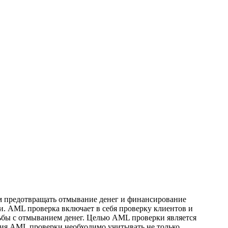
м предотвращать отмывание денег и финансирование
и. AML проверка включает в себя проверку клиентов и
рьбы с отмыванием денег. Целью AML проверки является
ния AML проверки необходимо учитывать не только