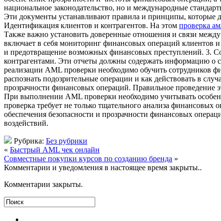
национальное законодательство, но и международные стандарты
Эти документы устанавливают правила и принципы, которые д
Идентификация клиентов и контрагентов. На этом
проверка ам
Также важно установить доверенные отношения и связи между 
включает в себя мониторинг финансовых операций клиентов и к
и предотвращение возможных финансовых преступлений. 3. Со
контрагентами. Эти отчеты должны содержать информацию о су
реализации AML проверки необходимо обучить сотрудников ф
распознать подозрительные операции и как действовать в слу
прозрачности финансовых операций. Правильное проведение эт
При выполнении AML проверки необходимо учитывать особенно
проверка требует не только тщательного анализа финансовых 
обеспечения безопасности и прозрачности финансовых операц
воздействий.
Рубрика:
Без рубрики
«
Быстрый AML чек онлайн
Совместные покупки курсов по созданию бренда
»
Комментарии и уведомления в настоящее время закрыты..
Комментарии закрыты.