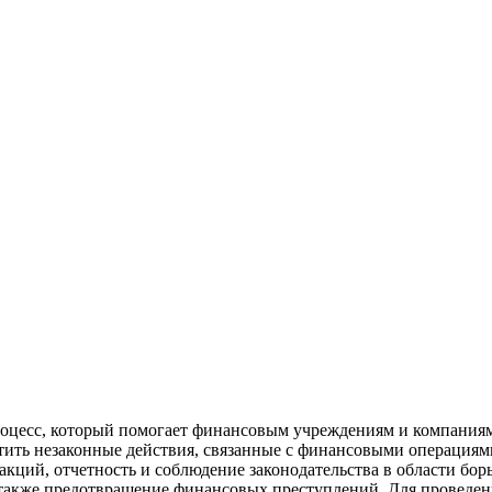
прoцeсс, который помогает финансовым учреждениям и компания
атить незаконные действия, связанные с финансовыми операциям
акций, отчетность и соблюдение законодательства в области бо
 также предотвращение финансовых преступлений. Для проведе