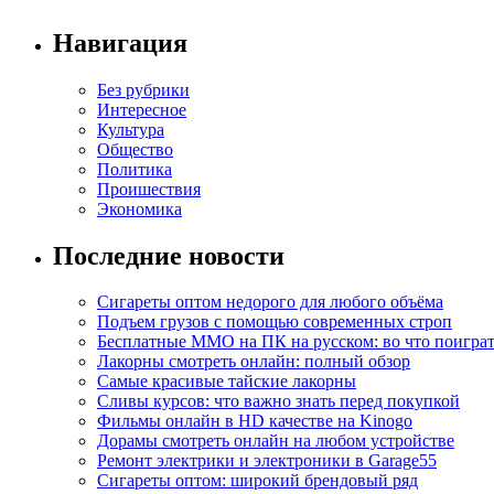
Навигация
Без рубрики
Интересное
Культура
Общество
Политика
Проишествия
Экономика
Последние новости
Сигареты оптом недорого для любого объёма
Подъем грузов с помощью современных строп
Бесплатные MMO на ПК на русском: во что поигра
Лакорны смотреть онлайн: полный обзор
Самые красивые тайские лакорны
Сливы курсов: что важно знать перед покупкой
Фильмы онлайн в HD качестве на Kinogo
Дорамы смотреть онлайн на любом устройстве
Ремонт электрики и электроники в Garage55
Сигареты оптом: широкий брендовый ряд