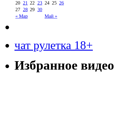
20
21
22
23
24
25
26
27
28
29
30
« Мар
Май »
чат рулетка 18+
Избранное видео