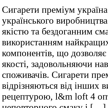
Сигaрeти прeміум укрaїнa
українського виробництва
якістю та бездоганним см
використанням найкращих
компонентів, що дозволяє
якості, задовольняючи на
споживачів. Сигарети пре
відрізняються від інших 
рецептурою, l&m loft 4 оп
неповторного смаку і […]