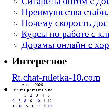
Сигареты оптом с дос
Преимущества стаби
Почему скорость дос
Курсы по работе с к
Дорамы онлайн с хо
Интересное
Rt.chat-ruletka-18.com
Апрель 2026
Пн
Вт
Ср
Чт
Пт
Сб
Вс
1
2
3
4
5
6
7
8
9
10
11
12
13
14
15
16
17
18
19